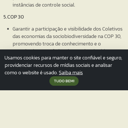
instâncias de controle social.
5.COP 30
Garantir a participação e visibilidade dos Coletivos
das economias da sociobiodiversidade na COP 30,
promovendo troca de conhecimento e o
reconhecimento efetivo dos modos de vida e
Usamos cookies para manter o site confiável e seguro,
práticas dos povos e comunidades tradicionais no
providenciar recursos de mídias sociais e analisar
enfrentamento à crise climática como parte
como o website é usado.
Saiba mais
essencial do caminho para o desenvolvimento
socialmente justo, economicamente viável e
TUDO BEM!
ambientalmente sustentável;
Apoiar a participação e processos formativos para
incidência nacional e internacional no contexto das
COPs, como do Clima e da Biodiversidade;
Garantir o direito ao Seguro Climático como
compensação financeira pelos prejuízos